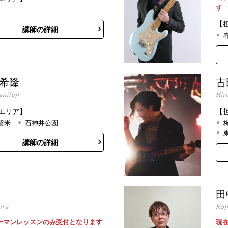
す
【
講師の詳細
 希隆
古
anifuji
Hir
エリア】
【
留米
石神井公園
講師の詳細
田
ura
Koj
ーマンレッスンのみ受付となります
現