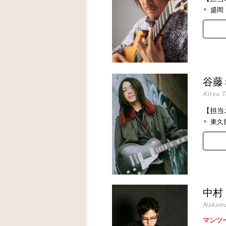
盛岡
谷藤
Kiryu T
【担当
東久
中村
Nakam
マンツ