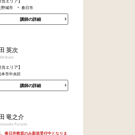
担当エリア】
大野城市
春日市
講師の詳細
田 英次
 Shibata
担当エリア】
熊本市中央区
講師の詳細
田 竜之介
nosuke Furuta
在、春日井教室のみ新規受付中となりま