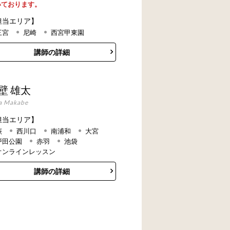
いております。
担当エリア】
三宮
尼崎
西宮甲東園
講師の詳細
壁 雄太
a Makabe
担当エリア】
蕨
西川口
南浦和
大宮
戸田公園
赤羽
池袋
オンラインレッスン
講師の詳細