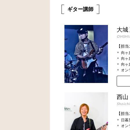
ギター講師
大城
OHSHI
【担当
向ヶ
向ヶ
向ヶ
オン
西山
Shoich
【担当
日暮
オン