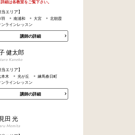
。詳細は各教室をご覧下さい。
担当エリア】
赤羽
南浦和
大宮
北朝霞
オンラインレッスン
講師の詳細
子 健太郎
taro Kaneko
担当エリア】
六本木
光が丘
練馬春日町
オンラインレッスン
講師の詳細
見田 光
aru Memita