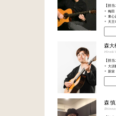
【担当
梅田
東心
天王
森大
Hiroki 
【担当
大須
新栄
森 
Shinno