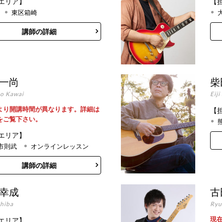
エリア】
【
東区箱崎
講師の詳細
 一尚
柴
o Kawai
Eiji
より開講時間が異なります。詳細は
【
をご覧下さい。
エリア】
市則武
オンラインレッスン
講師の詳細
 幸成
古
Chiba
Ryu
現
エリア】