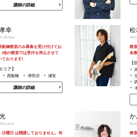
講師の詳細
 孝幸
松
ki Arima
Shi
西船橋教室のみ募集を受け付けてお
教
。(他の教室では受付を停止させて
各
いております)
【
エリア】
西船橋
津田沼
浦安
講師の詳細
 光
か
 Hayano
Kan
・日曜日 は開講しておりません。何
教