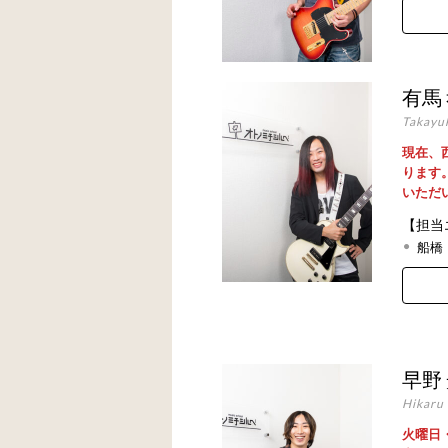
有馬
Takayu
現在、
ります
いただ
【担当
船橋
早野
Hikaru
火曜日