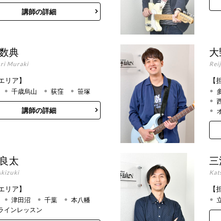
講師の詳細
 数典
大
ri Muraki
Rei
エリア】
【
千歳烏山
荻窪
笹塚
講師の詳細
 良太
三
kizuki
Kat
エリア】
【
津田沼
千葉
本八幡
ラインレッスン