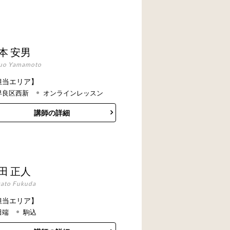
本 安男
uo Yamamoto
担当エリア】
早良区西新
オンラインレッスン
講師の詳細
田 正人
ato Fukuda
担当エリア】
田端
駒込