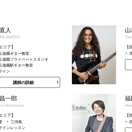
 直人
山
RO NAOTO
Yas
エリア】
【
丘遊園ギター教室
丘遊園プライベートスタジオ
丘遊園駅ギター教室
ライン
講師の詳細
 昌一郎
福
iro Nishiyama
Mas
エリア】
【
里
三河島
ラインレッスン