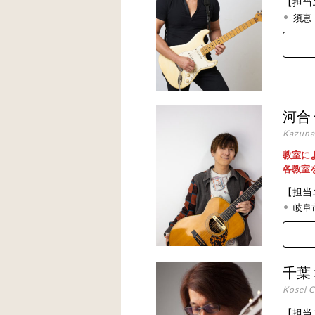
【担当
須恵
河合
Kazuna
教室に
各教室
【担当
岐阜
千葉
Kosei 
【担当