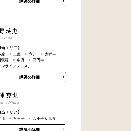
講師の詳細
野 玲史
ji Ohno
担当エリア】
多摩
三鷹
立川
吉祥寺
西荻窪
中野
高円寺
オンラインレッスン
講師の詳細
浦 克也
suya Miura
担当エリア】
立川
八王子
八王子＆北野
講師の詳細