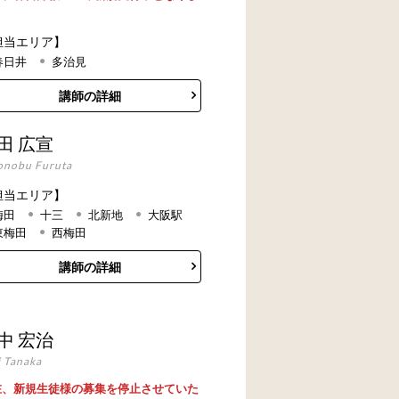
担当エリア】
春日井
多治見
講師の詳細
田 広宣
onobu Furuta
担当エリア】
梅田
十三
北新地
大阪駅
東梅田
西梅田
講師の詳細
中 宏治
i Tanaka
在、新規生徒様の募集を停止させていた