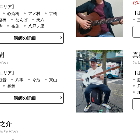
だ
エリア】
【
心斎橋
アメ村
京橋
斎橋
なんば
天六
寺
布施
八戸ノ里
講師の詳細
樹
真
Mori
Yut
エリア】
【
観音
八事
今池
東山
鶴舞
講師の詳細
慎之介
suke Mori