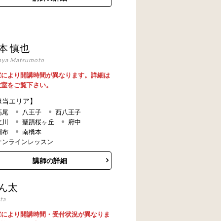
本 慎也
nya Matsumoto
室により開講時間が異なります。詳細は
教室をご覧下さい。
担当エリア】
高尾
八王子
西八王子
立川
聖蹟桜ヶ丘
府中
調布
南橋本
オンラインレッスン
講師の詳細
ん太
ta
室により開講時間・受付状況が異なりま