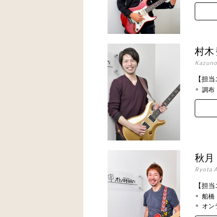
村木
Kazuno
【担当
調布
秋月
Ryota A
【担当
船橋
オン