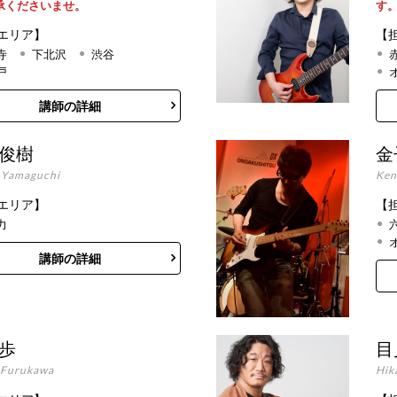
承くださいませ。
す
エリア】
【
寺
下北沢
渋谷
戸
講師の詳細
 俊樹
金
i Yamaguchi
Ken
エリア】
【
力
講師の詳細
 歩
目
Furukawa
Hik