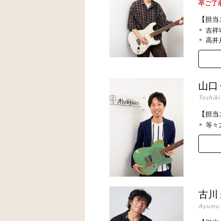
卒ご了
【担当
吉祥
高井
山口
Toshik
【担当
等々
古川
Ayumu 