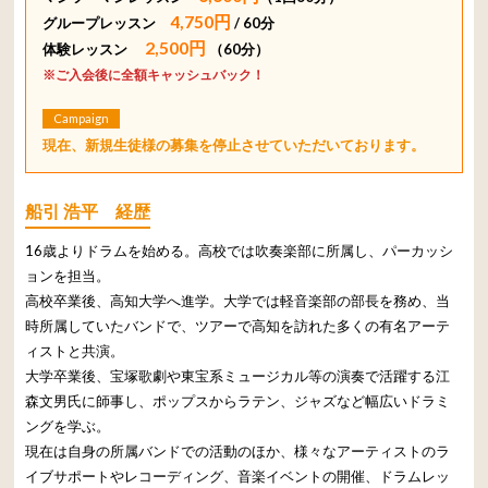
4,750円
グループレッスン
/ 60分
2,500円
体験レッスン
（60分）
※ご入会後に全額キャッシュバック！
Campaign
現在、新規生徒様の募集を停止させていただいております。
船引 浩平 経歴
16歳よりドラムを始める。高校では吹奏楽部に所属し、パーカッシ
ョンを担当。
高校卒業後、高知大学へ進学。大学では軽音楽部の部長を務め、当
時所属していたバンドで、ツアーで高知を訪れた多くの有名アーテ
ィストと共演。
大学卒業後、宝塚歌劇や東宝系ミュージカル等の演奏で活躍する江
森文男氏に師事し、ポップスからラテン、ジャズなど幅広いドラミ
ングを学ぶ。
現在は自身の所属バンドでの活動のほか、様々なアーティストのラ
イブサポートやレコーディング、音楽イベントの開催、ドラムレッ