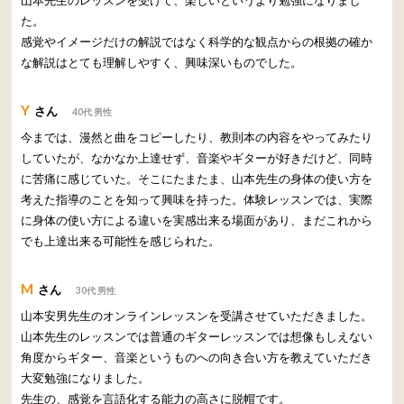
た。
感覚やイメージだけの解説ではなく科学的な観点からの根拠の確か
な解説はとても理解しやすく、興味深いものでした。
Y
さん
40代 男性
今までは、漫然と曲をコピーしたり、教則本の内容をやってみたり
していたが、なかなか上達せず、音楽やギターが好きだけど、同時
に苦痛に感じていた。そこにたまたま、山本先生の身体の使い方を
考えた指導のことを知って興味を持った。体験レッスンでは、実際
に身体の使い方による違いを実感出来る場面があり、まだこれから
でも上達出来る可能性を感じられた。
M
さん
30代 男性
山本安男先生のオンラインレッスンを受講させていただきました。
山本先生のレッスンでは普通のギターレッスンでは想像もしえない
角度からギター、音楽というものへの向き合い方を教えていただき
大変勉強になりました。
先生の、感覚を言語化する能力の高さに脱帽です。