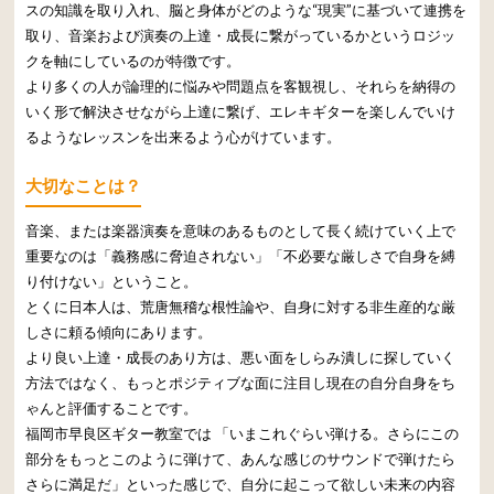
スの知識を取り入れ、脳と身体がどのような“現実”に基づいて連携を
取り、音楽および演奏の上達・成長に繋がっているかというロジッ
クを軸にしているのが特徴です。
より多くの人が論理的に悩みや問題点を客観視し、それらを納得の
いく形で解決させながら上達に繋げ、エレキギターを楽しんでいけ
るようなレッスンを出来るよう心がけています。
大切なことは？
音楽、または楽器演奏を意味のあるものとして長く続けていく上で
重要なのは「義務感に脅迫されない」「不必要な厳しさで自身を縛
り付けない」ということ。
とくに日本人は、荒唐無稽な根性論や、自身に対する非生産的な厳
しさに頼る傾向にあります。
より良い上達・成長のあり方は、悪い面をしらみ潰しに探していく
方法ではなく、もっとポジティブな面に注目し現在の自分自身をち
ゃんと評価することです。
福岡市早良区ギター教室では 「いまこれぐらい弾ける。さらにこの
部分をもっとこのように弾けて、あんな感じのサウンドで弾けたら
さらに満足だ」といった感じで、自分に起こって欲しい未来の内容