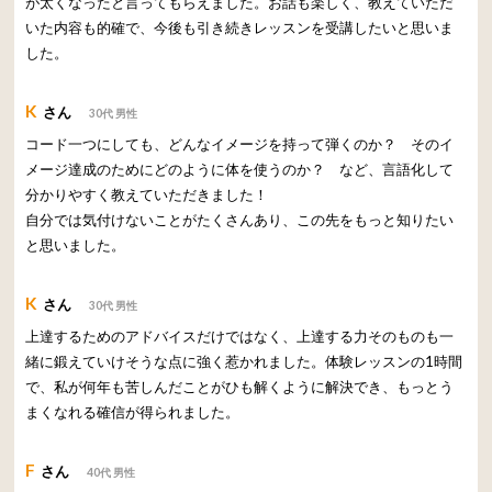
が太くなったと言ってもらえました。お話も楽しく、教えていただ
いた内容も的確で、今後も引き続きレッスンを受講したいと思いま
した。
K
さん
30代 男性
コード一つにしても、どんなイメージを持って弾くのか？ そのイ
メージ達成のためにどのように体を使うのか？ など、言語化して
分かりやすく教えていただきました！
自分では気付けないことがたくさんあり、この先をもっと知りたい
と思いました。
K
さん
30代 男性
上達するためのアドバイスだけではなく、上達する力そのものも一
緒に鍛えていけそうな点に強く惹かれました。体験レッスンの1時間
で、私が何年も苦しんだことがひも解くように解決でき、もっとう
まくなれる確信が得られました。
F
さん
40代 男性