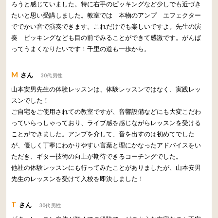
ろうと感じていました。特に右手のピッキングなど少しでも近づき
たいと思い受講しました。教室では 本物のアンプ エフェクター
ででかい音で演奏できます。これだけでも楽しいですよ。先生の演
奏 ピッキングなども目の前でみることができて感激です。がんば
ってうまくなりたいです！千里の道も一歩から。
M
さん
30代 男性
山本安男先生の体験レッスンは、体験レッスンではなく、実践レッ
スンでした！
ご自宅をご使用されての教室ですが、音響設備などにも大変こだわ
っていらっしゃっており、ライブ感を感じながらレッスンを受ける
ことができました。アンプを介して、音を出すのは初めてでした
が、優しく丁寧にわかりやすい言葉と理にかなったアドバイスをい
ただき、ギター技術の向上が期待できるコーチングでした。
他社の体験レッスンにも行ってみたことがありましたが、山本安男
先生のレッスンを受けて入校を即決しました！
T
さん
30代 男性