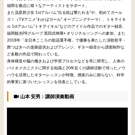
福岡を拠点に様々なアーティストをサポート。
また流星群少女 1stアルバム“出る杭は撃たれる”や、初めてガール
ズ！（TVアニメ“わかばガール” オープ二ングテーマ）、トキヲイキ
ル 1stアルバム“トキヲイキル”などのアイドル作品でのギター録音、
福岡観光PRグループ 黒田武将隊+ オリジナルソングへの参加、また
2018年「全日本こころの歌謡選手権」で優勝を果たした演歌歌手・
茜つばきへの楽曲提供およびアレンジ、ギター録音から譜面制作な
ど多数の作品で関わっている。
身体構造や脳の働きおよび学習プロセスなどを常に研究し、人体の
バイオメカニクスに関する知識と20年近くの講師活動で培ったノウ
ハウを活用したギターレッスンが特徴。感覚のみに頼らない、科学
的事実に基づいたレッスンを信条としている。
山本 安男：講師演奏動画