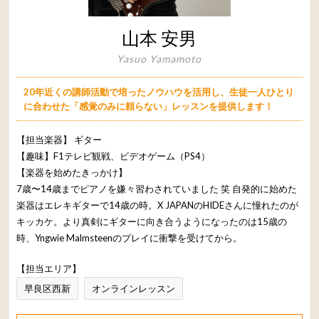
山本 安男
Yasuo Yamamoto
20年近くの講師活動で培ったノウハウを活用し、生徒一人ひとり
に合わせた「感覚のみに頼らない」レッスンを提供します！
【担当楽器】
ギター
【趣味】F1テレビ観戦、ビデオゲーム（PS4）
【楽器を始めたきっかけ】
7歳〜14歳までピアノを嫌々習わされていました 笑 自発的に始めた
楽器はエレキギターで14歳の時。X JAPANのHIDEさんに憧れたのが
キッカケ。より真剣にギターに向き合うようになったのは15歳の
時、Yngwie Malmsteenのプレイに衝撃を受けてから。
【担当エリア】
早良区西新
オンラインレッスン