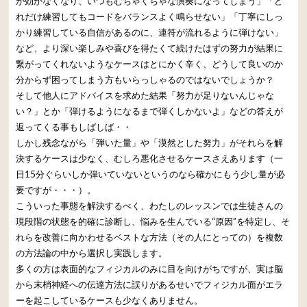
が効かなくなり、いつもむちゃくちゃな演奏になってしまう」「ど
れだけ練習してもコードをバランスよく鳴らせない」「丁寧にしっ
かり練習している自信があるのに、連符が流れるように弾けない」
など、より深い楽しみや喜びを得たくて続けたはずの努力が結果に
繋がってくれないようなケースはとにかく辛く、どうして良いのか
分からず困ってしまう方もいらっしゃるのではないでしょうか？
そして他人にアドバイスを求めた結果「努力が足りないんじゃな
い？」とか「弾けるようになるまで弾くしかないよ」などの答えが
返ってくる事もしばしば・・
しかし残念ながら「弾いた量」や「漠然とした努力」がそれらを解
決するケースは少なく、むしろ悪化させるケースさえあります（一
日15分ぐらいしか弾いていないというのなら確かにもう少し量が必
要ですが・・・）。
こういった事態を解決するべく、わたしのレッスンでは生徒さんの
現段階の状態を的確に診断し、悩みを生んでいる“原因”を特定し、そ
れらを改善に向かわせるベストな方法（その人にとっての）を複数
の方法論の中から選択し実践します。
多くの方は表面的なフィジカルのみに目を向けがちですが、実は脳
から末梢神経への伝達方法に誤りがあるせいでフィジカル面がエラ
ーを起こしているケースも少なくありません。