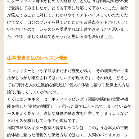
ギターレッスン自体が初めての経験で、どのような内容なのか不安
で受講してみましたが、とても丁寧に対応して下さいました。自分
が悩んでることに対して、わかりやすくアドバイスしていただくだ
けでなく、自分のプレイを見ていただいて改善点をアドバイスして
いただけたので、レッスンを受講すれば上達できそうだと思いまし
た。今後、楽しく継続できそうだと思い入会を決めました。
山本安男先生のレッスン理念
エレキギターという楽器はまだまだ歴史が浅く、その演奏法や上達
法がしっかり確立されてはいないのが現状です。それゆえ、どうし
ても“弾ける人の主観的な解決法” “個人の体験に基づく想像上の方法
論”に陥ってしまいがちです。
とくにエレキギターは「ボディマッピング（関節や筋肉の位置や機
能を指した“身体の地図”）」が誤った形で伝えられてしまっているケ
ースをよく見かけ、適切な身体の動き方を阻害してしまうようなア
ドバイスが横行しているのが現状です。
福岡市早良区ギター教室の音楽レッスンは、このような本人の主観
的体験に頼った感覚的な伝達方法ではなく、人間のバイオメカニク