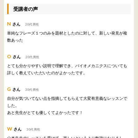
受講者の声
N
さん
20代 男性
単純なフレーズ１つのみを題材としたのに対して、新しい発見が複
数あった
O
さん
20代 男性
とても分かりやすい説明で理解でき、バイオメカニクスについても
詳しく教えていただいたのがよかったです。
G
さん
30代 男性
自分が気づいてない点を指摘してもらえて大変有意義なレッスンで
した。
あと先生がとても優しくてよかったです！
W
さん
30代 男性
山本先生のレッスンを受けて、楽しいというより勉強になりまし