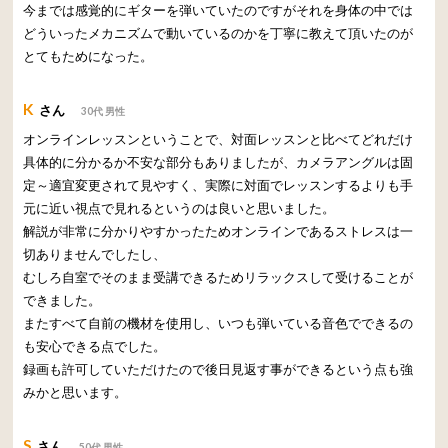
今までは感覚的にギターを弾いていたのですがそれを身体の中では
どういったメカニズムで動いているのかを丁寧に教えて頂いたのが
とてもためになった。
K
さん
30代 男性
オンラインレッスンということで、対面レッスンと比べてどれだけ
具体的に分かるか不安な部分もありましたが、カメラアングルは固
定～適宜変更されて見やすく、実際に対面でレッスンするよりも手
元に近い視点で見れるというのは良いと思いました。
解説が非常に分かりやすかったためオンラインであるストレスは一
切ありませんでしたし、
むしろ自室でそのまま受講できるためリラックスして受けることが
できました。
またすべて自前の機材を使用し、いつも弾いている音色でできるの
も安心できる点でした。
録画も許可していただけたので後日見返す事ができるという点も強
みかと思います。
S
さん
50代 男性