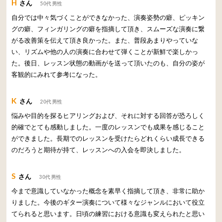
H
さん
50代 男性
自分では中々気づくことができなかった、演奏姿勢の癖、ピッキン
グの癖、フィンガリングの癖を指摘して頂き、スムーズな演奏に繋
がる改善策を伝えて頂き良かった。また、普段あまりやっていな
い、リズムや他の人の演奏に合わせて弾くことが新鮮で楽しかっ
た。後日、レッスン状態の動画がを送って頂いたのも、自分の姿が
客観的にみれて参考になった。
K
さん
20代 男性
悩みや目的を探るヒアリングおよび、それに対する回答が恐ろしく
的確でとても感動しました。一度のレッスンでも成果を感じること
ができました。長期でのレッスンを受けたらどれくらい成長できる
のだろうと期待が持て、レッスンへの入会を即決しました。
S
さん
30代 男性
今まで意識していなかった概念を素早く指摘して頂き、非常に助か
りました。今後のギター演奏について様々なジャンルにおいて役立
てられると思います。日頃の練習における意識も変えられたと思い