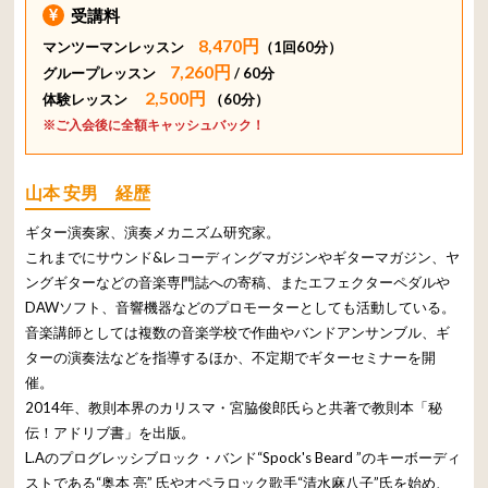
受講料
8,470円
マンツーマンレッスン
（1回60分）
7,260円
グループレッスン
/ 60分
2,500円
体験レッスン
（60分）
※ご入会後に全額キャッシュバック！
山本 安男 経歴
ギター演奏家、演奏メカニズム研究家。
これまでにサウンド&レコーディングマガジンやギターマガジン、ヤ
ングギターなどの音楽専門誌への寄稿、またエフェクターペダルや
DAWソフト、音響機器などのプロモーターとしても活動している。
音楽講師としては複数の音楽学校で作曲やバンドアンサンブル、ギ
ターの演奏法などを指導するほか、不定期でギターセミナーを開
催。
2014年、教則本界のカリスマ・宮脇俊郎氏らと共著で教則本「秘
伝！アドリブ書」を出版。
L.Aのプログレッシブロック・バンド“Spock's Beard ”のキーボーディ
ストである“奥本 亮” 氏やオペラロック歌手“清水麻八子”氏を始め、