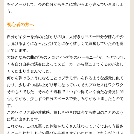
をイメージして、今の自分からそこに繋がるよう進んでいきましょ
う。
初心者の方へ
自分がギターを始めたばかりの頃、大好きな曲の一部分がほんの少
し弾けるようになっただけでとにかく嬉しくて興奮していたのを覚
えています。
大好きなあの曲の“あのメロディ”や“あのハーモニー”が、たどたどし
くも自分自身の演奏によってスピーカーから聴こえてくるのが楽し
くてたまりませんでした。
何かを弾けるようになることはプラモデルを作るような感覚に似て
おり、少しずつ組み上がり形になっていくそのプロセスはワクワク
そのものでした。それらの過程で１つずつ得ていく新たな発見に関
心しながら、少しずつ自分のペースで楽しみながら上達したもので
す。
このワクワク感や達成感、嬉しさや喜びは今でも昨日のことのよう
に思い出されます。
これから、この充実した体験をたくさん味わっていくであろう皆さ
んと共にわたしもその喜びを共有させていただき、それらがよりス