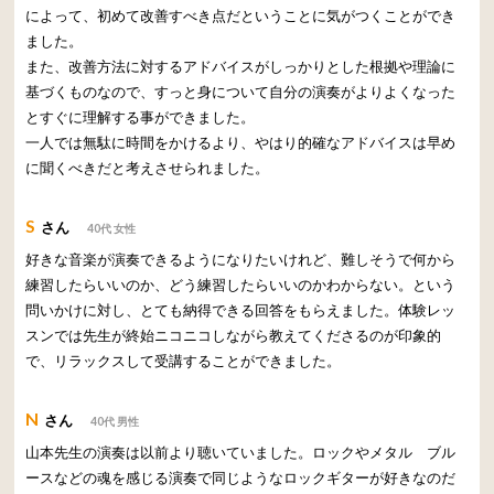
によって、初めて改善すべき点だということに気がつくことができ
ました。
また、改善方法に対するアドバイスがしっかりとした根拠や理論に
基づくものなので、すっと身について自分の演奏がよりよくなった
とすぐに理解する事ができました。
一人では無駄に時間をかけるより、やはり的確なアドバイスは早め
に聞くべきだと考えさせられました。
S
さん
40代 女性
好きな音楽が演奏できるようになりたいけれど、難しそうで何から
練習したらいいのか、どう練習したらいいのかわからない。という
問いかけに対し、とても納得できる回答をもらえました。体験レッ
スンでは先生が終始ニコニコしながら教えてくださるのが印象的
で、リラックスして受講することができました。
N
さん
40代 男性
山本先生の演奏は以前より聴いていました。ロックやメタル ブル
ースなどの魂を感じる演奏で同じようなロックギターが好きなのだ