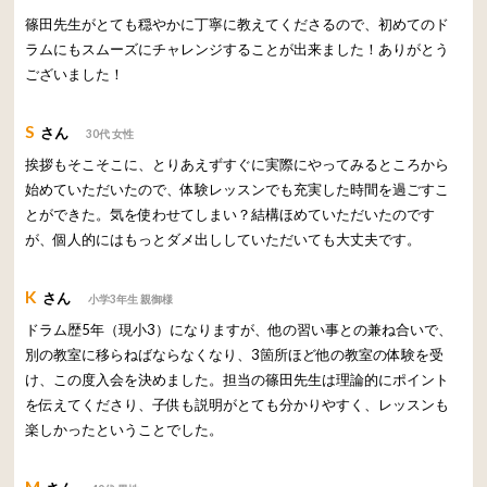
篠田先生がとても穏やかに丁寧に教えてくださるので、初めてのド
ラムにもスムーズにチャレンジすることが出来ました！ありがとう
ございました！
S
さん
30代 女性
挨拶もそこそこに、とりあえずすぐに実際にやってみるところから
始めていただいたので、体験レッスンでも充実した時間を過ごすこ
とができた。気を使わせてしまい？結構ほめていただいたのです
が、個人的にはもっとダメ出ししていただいても大丈夫です。
K
さん
小学3年生 親御様
ドラム歴5年（現小3）になりますが、他の習い事との兼ね合いで、
別の教室に移らねばならなくなり、3箇所ほど他の教室の体験を受
け、この度入会を決めました。担当の篠田先生は理論的にポイント
を伝えてくださり、子供も説明がとても分かりやすく、レッスンも
楽しかったということでした。
M