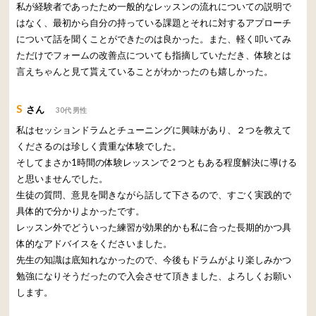
私が経験者であったため一般的なレッスンの流れについての説明で
はなく、最初から自分の持っている課題とそれに対するアプローチ
について話を聞くことができたのは良かった。また、軽く叩いてみ
ただけでフォームの改善点についても指摘していただき、体験とは
言えちゃんと見て貰えていることがわかったのも嬉しかった。
S
さん
30代 男性
私はセッションドラムとチューニングに興味があり、２つを教えて
くださるのは珍しく貴重な体験でした。
そしてまさか1時間の体験レッスンで２つともある程度解決に導ける
と思いませんでした。
生徒の質問、意見を聞きながら話して下さるので、すごく実践的で
具体的で分かりよかったです。
レッスン外でどういった練習が効果的かも私に合った長期的かつ具
体的なアドバイスをくださいました。
先生の知識は底知れなかったので、今後もドラムがより楽しみかつ
勉強になりそうだったので入会させて頂きました、よろしくお願い
します。