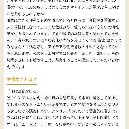
い歴史を持つものです。それらに触れることはきっとみなさんの生
活の中で、ほんのちょっとのひらめきやアイデアが浮かぶきっかけ
になるかもしれません。
現代はすごく便利なもので溢れていると同時に、多様性を重視する
あまり複雑になってしまった仕組みや、信じられないくらいの情報
量が生み出されています。ですが音楽の本質は昔と変わっていませ
ん。本質を変えず、様々な変化や表情を見せてくれる”音楽"はきっと
みなさんの生活を彩り、アイデアや創造意欲の原動力となってくれ
ると思います。私のドラム教室では音楽を「楽しむ」気持ち、その
時間を少しでも増やすこと、共有することを提供していきたいと考
えています。
大切なことは？
「叩けば音が出る」
そのシンプルさゆえにその時の喜怒哀楽まで素直に音として変換し
てしまうのがドラムという楽器です。魅力的な演奏者はみんなワク
ワクしながら演奏します。アンサンブルにおいて音楽的に言えばド
ラムは指揮者と同じような性格を持っていますが、それ以前にドラ
マーは「ムードメーカー的」な役割を担っていると私は考えていま