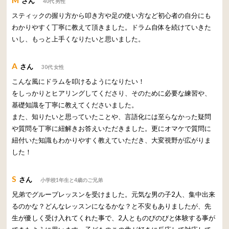
さん
40代 男性
スティックの握り方から叩き方や足の使い方など初心者の自分にも
わかりやすく丁寧に教えて頂きました。ドラム自体を続けていきた
いし、もっと上手くなりたいと思いました。
A
さん
30代 女性
こんな風にドラムを叩けるようになりたい！
をしっかりとヒアリングしてくださり、そのために必要な練習や、
基礎知識を丁寧に教えてくださいました。
また、知りたいと思っていたことや、言語化には至らなかった疑問
や質問を丁寧に紐解きお答えいただきました。更にオマケで質問に
紐付いた知識もわかりやすく教えていただき、大変視野が広がりま
した！
S
さん
小学校1年生と4歳のご兄弟
兄弟でグループレッスンを受けました。元気な男の子2人、集中出来
るのかな？どんなレッスンになるかな？と不安もありましたが、先
生が優しく受け入れてくれた事で、2人とものびのびと体験する事が