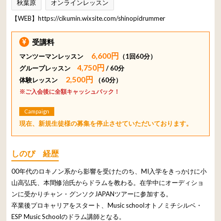
秋葉原
オンラインレッスン
【WEB】
https://cikumin.wixsite.com/shinopidrummer
受講料
6,600円
マンツーマンレッスン
（1回60分）
4,750円
グループレッスン
/ 60分
2,500円
体験レッスン
（60分）
※ご入会後に全額キャッシュバック！
Campaign
現在、新規生徒様の募集を停止させていただいております。
しのぴ 経歴
00年代のロキノン系から影響を受けたのち、MI入学をきっかけに小
山高弘氏、本間修治氏からドラムを教わる。在学中にオーディショ
ンに受かりチャン・グンソクJAPANツアーに参加する。
卒業後プロキャリアをスタート、Music schoolオトノミチシルベ・
ESP Music Schoolのドラム講師となる。