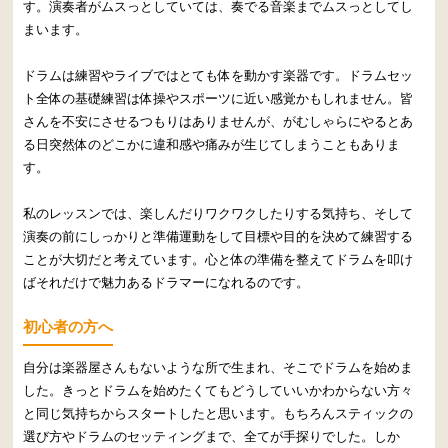
す。演奏者がムスっとしていては、奏でる音楽までムスっとしてし
まいます。
ドラムは練習やライブではとても体を動かす楽器です。ドラムセッ
ト全体の基礎練習は体操やスポーツに近い感覚かもしれません。皆
さんを不安にさせるつもりはありませんが、がむしゃらにやるとあ
る日突然体のどこかに違和感や痛みが生じてしまうこともありま
す。
私のレッスンでは、楽しんだりワクワクしたりする気持ち、そして
演奏の前にしっかりと準備運動をして目標や目的を決めて練習する
ことが大切だと考えています。心と体の準備を整えてドラムを叩け
ばそれだけで魅力あるドラマーになれるのです。
初心者の方へ
自分は楽器屋さんもないような所で生まれ、そこでドラムを始めま
した。きっとドラムを始めたくてもどうしていいかわからない方々
と同じ気持ちからスタートしたと思います。もちろんスティックの
選び方やドラムのセッティングまで、全てが手探りでした。しか