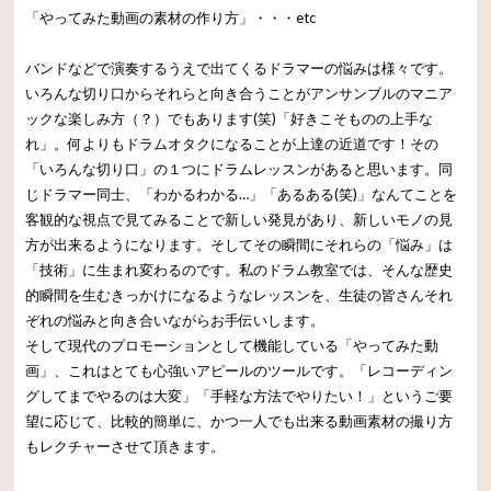
「やってみた動画の素材の作り方」・・・etc
バンドなどで演奏するうえで出てくるドラマーの悩みは様々です。
いろんな切り口からそれらと向き合うことがアンサンブルのマニア
ックな楽しみ方（？）でもあります(笑)「好きこそものの上手な
れ」。何よりもドラムオタクになることが上達の近道です！その
「いろんな切り口」の１つにドラムレッスンがあると思います。同
じドラマー同士、「わかるわかる…」「あるある(笑)」なんてことを
客観的な視点で見てみることで新しい発見があり、新しいモノの見
方が出来るようになります。そしてその瞬間にそれらの「悩み」は
「技術」に生まれ変わるのです。私のドラム教室では、そんな歴史
的瞬間を生むきっかけになるようなレッスンを、生徒の皆さんそれ
ぞれの悩みと向き合いながらお手伝いします。
そして現代のプロモーションとして機能している「やってみた動
画」、これはとても心強いアピールのツールです。「レコーディン
グしてまでやるのは大変」「手軽な方法でやりたい！」というご要
望に応じて、比較的簡単に、かつ一人でも出来る動画素材の撮り方
もレクチャーさせて頂きます。