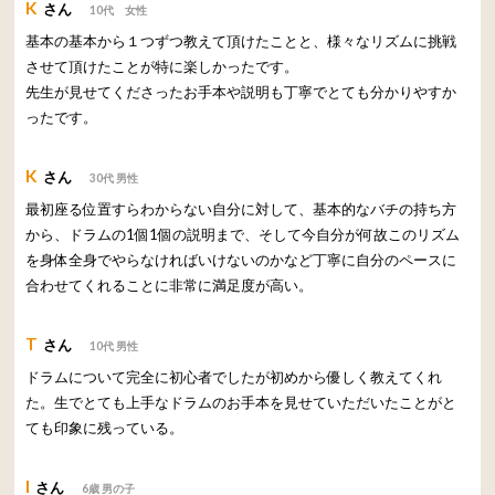
K
さん
10代 女性
基本の基本から１つずつ教えて頂けたことと、様々なリズムに挑戦
させて頂けたことが特に楽しかったです。
先生が見せてくださったお手本や説明も丁寧でとても分かりやすか
ったです。
K
さん
30代 男性
最初座る位置すらわからない自分に対して、基本的なバチの持ち方
から、ドラムの1個1個の説明まで、そして今自分が何故このリズム
を身体全身でやらなければいけないのかなど丁寧に自分のペースに
合わせてくれることに非常に満足度が高い。
T
さん
10代 男性
ドラムについて完全に初心者でしたが初めから優しく教えてくれ
た。生でとても上手なドラムのお手本を見せていただいたことがと
ても印象に残っている。
I
さん
6歳 男の子