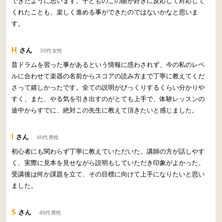
できたように思います。子どものこの曲が好きに反応して対応して
くれたことも、楽しく進める事ができたのではないかなと思いま
す。
H
さん
30代 女性
昔ドラムを習った事があるという情報に惑わされず、今の私のレベ
ルに合わせて楽器の名前からスコアの読み方まで丁寧に教えてくだ
さって嬉しかったです。全ての説明がびっくりするくらい分かりや
すく、また、やる気を引き出すのがとても上手で、体験レッスンの
途中からすでに、絶対この先生に教えて頂きたいと感じました。
I
さん
40代 男性
初心者にも関わらず丁寧に教えていただいた。講師の方が話しやす
く、実際に見本を見せながら説明もしていただき印象がよかった。
受講後は何か課題を立て、その目標に向けて上手になりたいと思い
ました。
S
さん
40代 男性