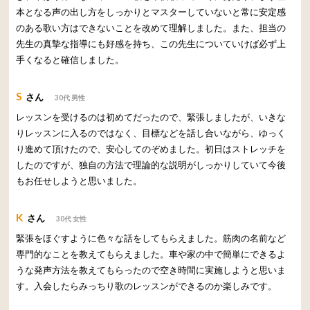
本となる声の出し方をしっかりとマスターしていないと常に安定感
のある歌い方はできないことを改めて理解しました。また、担当の
先生の真摯な指導にも好感を持ち、この先生についていけば必ず上
手くなると確信しました。
S
さん
30代 男性
レッスンを受けるのは初めてだったので、緊張しましたが、いきな
りレッスンに入るのではなく、目標などを話し合いながら、ゆっく
り進めて頂けたので、安心してのぞめました。初日はストレッチを
したのですが、独自の方法で理論的な説明がしっかりしていて今後
もお任せしようと思いました。
K
さん
30代 女性
緊張をほぐすように色々な話をしてもらえました。筋肉の名前など
専門的なことを教えてもらえました。車や家の中で簡単にできるよ
うな発声方法を教えてもらったので空き時間に実施しようと思いま
す。入会したらみっちり歌のレッスンができるのか楽しみです。