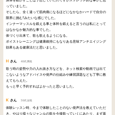
身体を動かすことは予想していたのですがストレッチ的な事かと思
っていました。
そしたら、全く違って筋肉痛になるほどになかなかハードで自分の
限界に挑む?みたいな感じでした。
インナーマッスルを鍛える事と体幹を鍛えると言うのは私にとって
はなかなか魅力的な事でした。
体づくり出来て、歌も歌えるようになる。
ボイストレーニングは健康維持にもなりある意味アンチエイジング
効果もある健康法だと思いました。
H
さん
40代 男性
歌う時の姿勢や力の入れ抜き方などを、ネット検索や動画では出て
こないようなアドバイスや発声の仕組みや練習課題なども丁寧に教
えてもらえた。
もっと早く予約すればよかったと思いました。
K
さん
50代 女性
体験レッスン時、今まで体験したことのない発声法を教えていただ
き、やはり様々なジャンルの歌を今後歌っていくにあたり、まず基