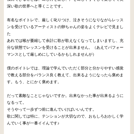
深い歌の世界へと導くことです。
有名なボイトレで、厳しく叱りつけ、泣きそうになりながらレッス
ンを受けているアーティストの卵ちゃんの姿をよくテレビで見まし
た
あれでは喉が萎縮して余計に歌が歌えなくなってしまいますし、充
分な状態でレッスンを受けることが出来ません。（あえてパフォー
マンスとして厳しめにしているかもしれませんが）
僕のボイトレでは、理論で学んでいただく部分と分かりやすい感覚
で教える部分をバランス良く教えて、出来るようになったら褒めま
す。もう、とにかく褒めます。
だって素敵なことじゃないですか。出来なかった事が出来るように
なるって。
そうやって一歩ずつ前に進んでいけばいいんです。
歌に関しては特に、テンションが大切なので、おもしろおかしく学
んでいく事が一番イイんです♪