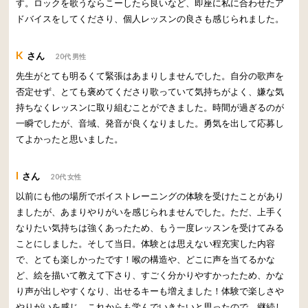
す。ロックを歌うならこーしたら良いなど、即座に私に合わせたア
ドバイスをしてくださり、個人レッスンの良さも感じられました。
K
さん
20代 男性
先生がとても明るくて緊張はあまりしませんでした。自分の歌声を
否定せず、とても褒めてくださり歌っていて気持ちがよく、嫌な気
持ちなくレッスンに取り組むことができました。時間が過ぎるのが
一瞬でしたが、音域、発音が良くなりました。勇気を出して応募し
てよかったと思いました。
I
さん
20代 女性
以前にも他の場所でボイストレーニングの体験を受けたことがあり
ましたが、あまりやりがいを感じられませんでした。ただ、上手く
なりたい気持ちは強くあったため、もう一度レッスンを受けてみる
ことにしました。そして当日。体験とは思えない程充実した内容
で、とても楽しかったです！喉の構造や、どこに声を当てるかな
ど、絵を描いて教えて下さり、すごく分かりやすかったため、かな
り声が出しやすくなり、出せるキーも増えました！体験で楽しさや
やりがいを感じ、これからも学んでいきたいと思ったので、継続し