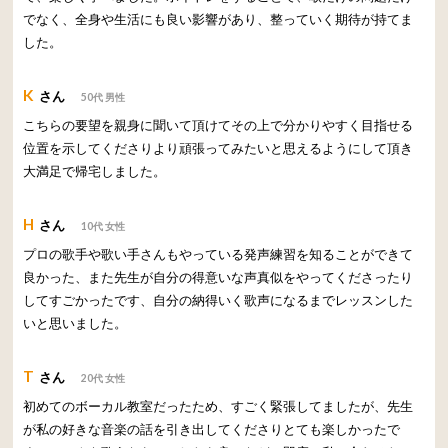
でなく、全身や生活にも良い影響があり、整っていく期待が持てま
した。
K
さん
50代 男性
こちらの要望を親身に聞いて頂けてその上で分かりやすく目指せる
位置を示してくださりより頑張ってみたいと思えるようにして頂き
大満足で帰宅しました。
H
さん
10代 女性
プロの歌手や歌い手さんもやっている発声練習を知ることができて
良かった、また先生が自分の得意いな声真似をやってくださったり
してすごかったです、自分の納得いく歌声になるまでレッスンした
いと思いました。
T
さん
20代 女性
初めてのボーカル教室だったため、すごく緊張してましたが、先生
が私の好きな音楽の話を引き出してくださりとても楽しかったで