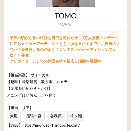
TOMO
TOMO
子供の頃から歌の特訓と研究を重ねた末、1万人規模のステージ
に立ちメジャーアーティストとも共演を果たすまでに。自身のノ
ウハウを裏付けるかのようにコンテストやオーディションでも
次々と受賞。
クリエイターとしての側面も持ち幅広く活動を展開中！
【担当楽器】
ヴォーカル
【趣味】音楽鑑賞、歌う事、カメラ
【楽器を始めたきっかけ】
アニメ『けいおん！』を見て
【担当エリア】
大垣
尾張一宮
各務原
柳ヶ瀬
【WEB】
https://imc-web-1.jimdosite.com/