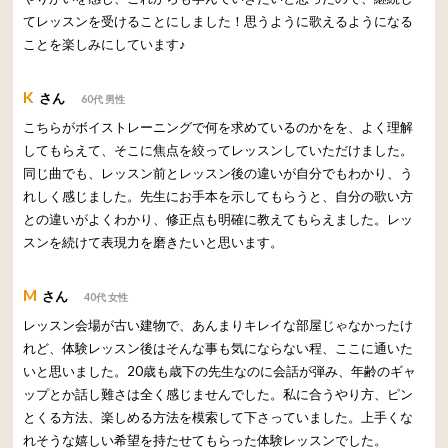
てレッスンを受けることにしました！思うように歌えるようになる
ことを楽しみにしています♪
K
さん
60代 男性
こちらがボイストレーニングで何を求めているのかをを、よく理解
してもらえて、そこに焦点を絞ってレッスンしていただけました。
同じ曲でも、レッスン前とレッスン後の違いが自分でもわかり、う
れしく感じました。先生にお手本を示してもらうと、自分の歌い方
との違いがよくわかり、修正点も明確に教えてもらえました。レッ
スンを続けて表現力を磨きたいと思います。
M
さん
40代 女性
レッスン会場が古い建物で、あんまりキレイな部屋じゃなかったけ
れど、体験レッスン後はそんな事も気にならない程、ここに通いた
いと思いました。20歳も歳下の先生なのに会話が弾み、年齢のギャ
ップとか話し難さは全く感じませんでした。私に合うやり方、ピン
とくる方法、楽しめる方法を模索して下さっていました。上手くな
れそうな嬉しい希望を持たせてもらった体験レッスンでした。