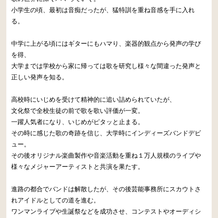
小学生の頃、最初は音痴だったが、猛特訓を重ね音感を手に入れ
る。
中学に上がる頃にはギターにもハマり、楽器的観点から発声の学び
を得、
大学までは学校から家に帰っては歌を研究し様々な間違った発声と
正しい発声を知る。
高校時にいじめを受けて精神的に追い詰められていたが、
文化祭で全校生徒の前で歌を歌い評価が一変。
一躍人気者になり、いじめがピタッと止まる。
その時に感じた歌の奇跡を信じ、大学時にインディーズバンドデビ
ュー。
その後オリジナル楽曲製作や音楽活動を重ね１万人規模のライブや
様々なメジャーアーティストと共演を果たす。
進路の都合でバンドは解散したが、その後芸能事務所にスカウトさ
れアイドルとしての道を進む。
ワンマンライブや生誕祭などを成功させ、コンテストやオーディシ