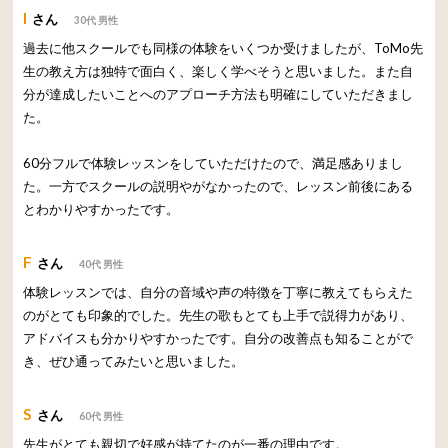
I
さん
30代 男性
過去に他スクールでも同様の体験をいくつか受けましたが、ToMo先
生の教え方は独特で面白く、楽しく学べそうと思いました。また自
分が達成したいことへのアプローチ方法も明確にしていただきまし
た。
60分フルで体験レッスンをしていただけたので、満足感ありまし
た。一方でスクールの説明やがなかったので、レッスン前後にある
とわかりやすかったです。
F
さん
40代 男性
体験レッスンでは、自分の音域や声の特徴を丁寧に教えてもらえた
のがとても印象的でした。先生の歌もとても上手で説得力があり、
アドバイスも分かりやすかったです。自分の改善点も知ることがで
き、ぜひ通ってみたいと思いました。
S
さん
60代 男性
先生がとても親切で好感が持てたのが一番の理由です。