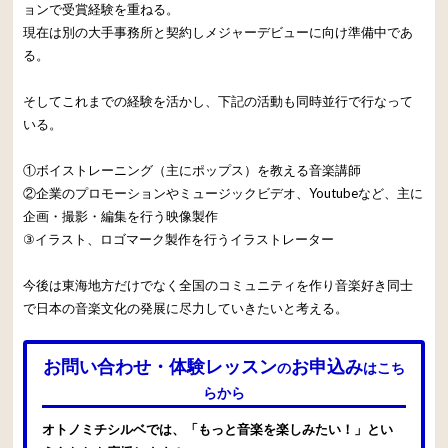
ョンで受賞経験を重ねる。
現在は別の大手事務所と契約しメジャーデビューに向け準備中であ
る。
そしてこれまでの経験を活かし、下記の活動も同時並行で行なって
いる。
①ボイストレーニング（主にポップス）を教える音楽講師
②企業のプロモーションやミュージックビデオ、Youtubeなど、主に
企画・撮影・編集を行う映像製作
③イラスト、ロゴマーク製作を行うイラストレーター
今後は東海地方だけでなく全国のコミュニティを作り音楽好き同士
で日本の音楽文化の発展に尽力していきたいと考える。
お問い合わせ・体験レッスン
お申込み
の
はこち
らから
オトノミチシルベでは、「もっと音楽を楽しみたい！」とい