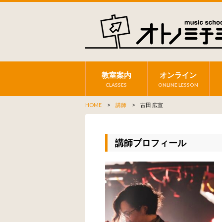
教室案内
オンライン
CLASSES
ONLINE LESSON
HOME
>
講師
> 古田 広宣
講師プロフィール