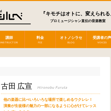
『キモチはオトに、変えられる
プロミュージシャン直伝の音楽教室
講師
料金
オトノシラセ
受講者の
INSTRUCTOR
FEE
BLOG
VOICES
古田 広宣
Hironobu Furuta
他の楽器に比べいろいろな場所で楽しめるウクレレ！
演奏が生徒様の魅力の一部になるように心がけてレッス