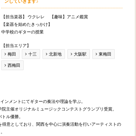
ンしていきます♪
【担当楽器】
ウクレレ
【趣味】アニメ鑑賞
【楽器を始めたきっかけ】
中学校のギターの授業
【担当エリア】
梅田
十三
北新地
大阪駅
東梅田
西梅田
タテインメントにてギターの奏法や理論を学ぶ。
楽学院主催オリジナルミュージックコンテストグランプリ受賞。
バトル優勝。
ンルを得意としており、関西を中心に演奏活動を行いアーティストの
う。