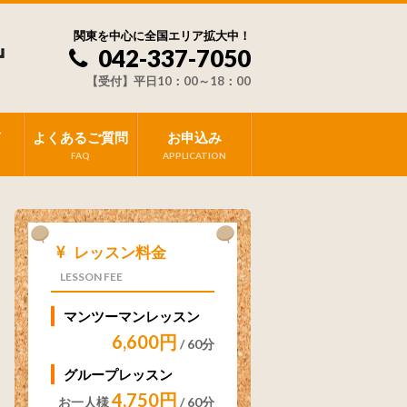
関東を中心に全国エリア拡大中！
』
042-337-7050
【受付】平日10：00～18：00
声
よくあるご質問
お申込み
FAQ
APPLICATION
レッスン料金
LESSON FEE
マンツーマンレッスン
6,600円
/ 60分
グループレッスン
4,750円
お一人様
/ 60分