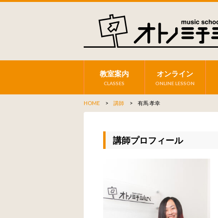
教室案内
オンライン
CLASSES
ONLINE LESSON
HOME
>
講師
> 有馬 孝幸
講師プロフィール