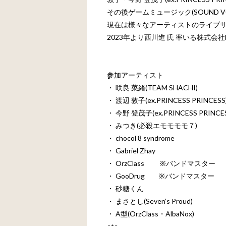
その後ゲームミュージック(SOUND 
現在は様々なアーティストのライブ
2023年より西川進 氏 率いる株式会社Emo
参加アーティスト
・ 咲良 菜緒(TEAM SHACHI)
・ 渡辺 敦子(ex.PRINCESS PRINCESS
・ 今野 登茂子(ex.PRINCESS PRINCE
・ みつき(必殺エモモモモ７)
・ chocol 8 syndrome
・ Gabriel Zhay
・ OrzClass ※バンドマスター
・ GooDrug ※バンドマスター
・ 砂糖くん
・ まさとし(Seven’s Proud)
・ A型(OrzClass・AlbaNox)