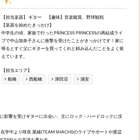
す。
【担当楽器】
ギター
【趣味】音楽鑑賞、野球観戦
【楽器を始めたきっかけ】
中学生の頃、家族で行ったPRINCESS PRINCESSの再結成ライ
ブで中山加奈子さんに衝撃を受けたことがきっかけです！家に
帰るとすぐ父にギターを買ってくれと頼み込んだことをよく覚
えています。
【担当エリア】
船橋
西船橋
津田沼
浦安
CESS』に影響を受けギターに出会い、主にロック・ハードロックに没
中より咲良 菜緒(TEAM SHACHI)のライブサポートや渡辺
RINCESS)との共演を果たす。