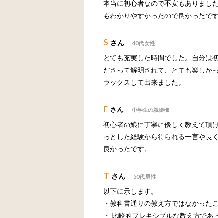
本当に初心者なので不安もありまし
もわかりやすかったので良かったで
S
さん
40代 女性
とても充実した時間でした。自分は
ださって解明されて、とても楽しか
ラックスして出来ました。
F
さん
中学生の親御様
初心者の娘に丁寧に優しく教えて頂
っとした経験から得られる一言や長
良かったです。
T
さん
50代 男性
以下に示します。
・教科書通りの教え方ではなかった
・ 比較的フレキシブルな教え方であ