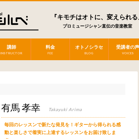
『キモチはオトに、変えられる
プロミュージシャン直伝の音楽教室
講師
料金
オトノシラセ
受講者の
INSTRUCTOR
FEE
BLOG
VOICES
有馬 孝幸
Takayuki Arima
毎回のレッスンで新たな発見を！ギターから得られる感
動と楽しさで着実に上達するレッスンをお届け致しま