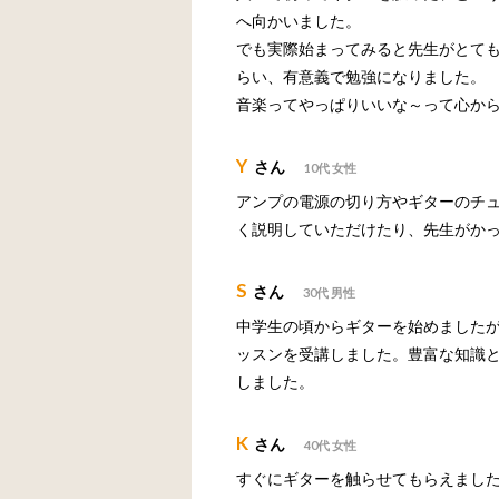
へ向かいました。
でも実際始まってみると先生がとて
らい、有意義で勉強になりました。
音楽ってやっぱりいいな～って心か
Y
さん
10代 女性
アンプの電源の切り方やギターのチュ
く説明していただけたり、先生がか
S
さん
30代 男性
中学生の頃からギターを始めました
ッスンを受講しました。豊富な知識
しました。
K
さん
40代 女性
すぐにギターを触らせてもらえまし