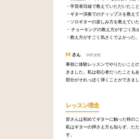
・学習者目線で教えていただいたこ
・ギター演奏でのティップスを教え
・ソロギターの楽しみ方を教えてい
・ チョーキングの教え方がすごく良
・教え方がすごく気さくでよかった
M
さん
20代 女性
事前に体験レッスンでやりたいこと
きました。私は初心者だったことも
部分がそれっぽく弾くことができま
レッスン理念
皆さんは初めてギターに触った時の
私はギターの押さえ方も知らず、た
す。