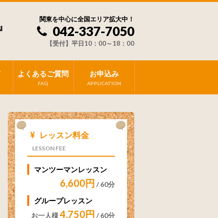
関東を中心に全国エリア拡大中！
』
042-337-7050
【受付】平日10：00～18：00
声
よくあるご質問
お申込み
FAQ
APPLICATION
レッスン料金
LESSON FEE
マンツーマンレッスン
6,600円
/ 60分
グループレッスン
4,750円
お一人様
/ 60分