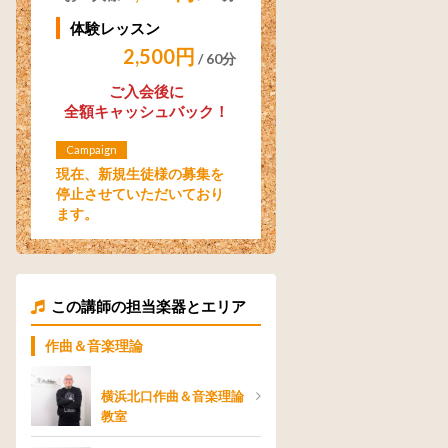
体験レッスン
2,500円
/ 60分
ご入会後に
全額キャッシュバック！
Campaign
現在、新規生徒様の募集を
停止させていただいており
ます。
この講師の担当楽器とエリア
作曲＆音楽理論
横浜北口作曲＆音楽理論
教室