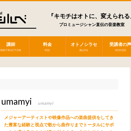
『キモチはオトに、変えられる
プロミュージシャン直伝の音楽教室
講師
料金
オトノシラセ
受講者の
INSTRUCTOR
FEE
BLOG
VOICES
umamyi
umamyi
メジャーアーティストや映像作品への楽曲提供をしてき
た豊富な経験と視点で歌から曲作りまでトータルにサポ