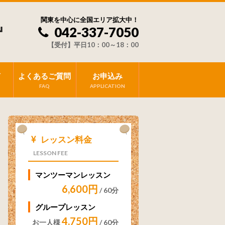
関東を中心に全国エリア拡大中！
』
042-337-7050
【受付】平日10：00～18：00
声
よくあるご質問
お申込み
FAQ
APPLICATION
レッスン料金
LESSON FEE
マンツーマンレッスン
6,600円
/ 60分
グループレッスン
4,750円
お一人様
/ 60分