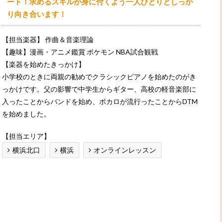
ート！求めるスキルが身に付くよう一人ひとりとしっか
り向き合います！
【担当楽器】
作曲＆音楽理論
【趣味】漫画・アニメ鑑賞 ポケモン NBA試合観戦
【楽器を始めたきっかけ】
小学校のときに両親の勧めでクラシックピアノを始めたのがき
っかけです。父の影響で中学生からギター、高校の軽音楽部に
入ったことからバンドを始め、ボカロが流行ったことからDTM
を始めました。
【担当エリア】
横浜北口
横浜
オンラインレッスン