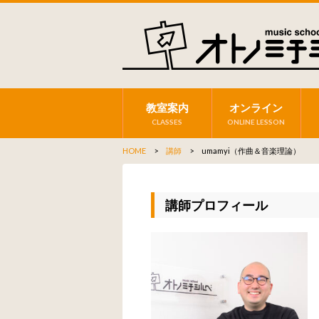
教室案内
オンライン
CLASSES
ONLINE LESSON
HOME
>
講師
> umamyi（作曲＆音楽理論）
講師プロフィール