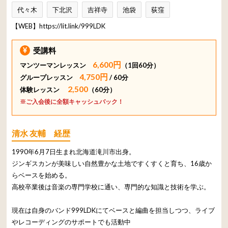
代々木
下北沢
吉祥寺
池袋
荻窪
【WEB】
https://lit.link/999LDK
受講料
6,600円
マンツーマンレッスン
（1回60分）
4,750円
グループレッスン
/ 60分
2,500
体験レッスン
（60分）
※ご入会後に全額キャッシュバック！
清水 友輔 経歴
1990年6月7日生まれ北海道滝川市出身。
ジンギスカンが美味しい自然豊かな土地ですくすくと育ち、16歳か
らベースを始める。
高校卒業後は音楽の専門学校に通い、専門的な知識と技術を学ぶ。
現在は自身のバンド999LDKにてベースと編曲を担当しつつ、ライブ
やレコーディングのサポートでも活動中