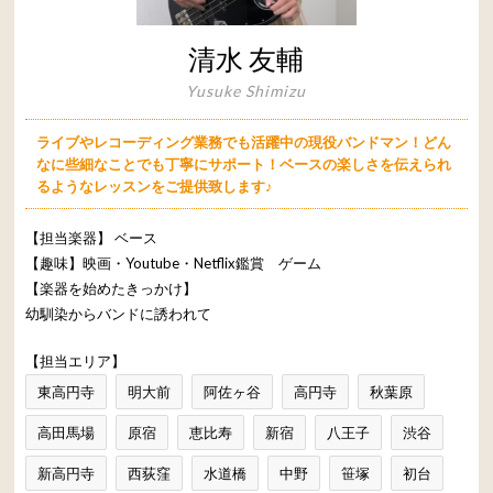
清水 友輔
Yusuke Shimizu
ライブやレコーディング業務でも活躍中の現役バンドマン！どん
なに些細なことでも丁寧にサポート！ベースの楽しさを伝えられ
るようなレッスンをご提供致します♪
【担当楽器】
ベース
【趣味】映画・Youtube・Netflix鑑賞 ゲーム
【楽器を始めたきっかけ】
幼馴染からバンドに誘われて
【担当エリア】
東高円寺
明大前
阿佐ヶ谷
高円寺
秋葉原
高田馬場
原宿
恵比寿
新宿
八王子
渋谷
新高円寺
西荻窪
水道橋
中野
笹塚
初台