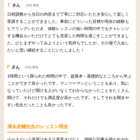
T
さん
30代 男性
日程調整から当日の内容まで丁寧にご対応いただき安心して楽しく
受講することができました。事前にどういった目標や現在の経験も
ヒアリングいただき、体験レッスンの短い時間の中でもチャレンジ
する機会もいただけてとても充実した時間を過ごすことができまし
た。ひとまずやってみようという気持ちでしたが、その場で入会し
たいと思い継続することにいたしました！
F
さん
20代 男性
1時間という限られた時間の中で、超基本・基礎的なところから学ぶ
ことができて良かったです。マンツーマンということもあり、気に
なっていたけど聞ける人がいなくてわからなかったことをたくさん
聞けて、それだけでも満足度が高かったです。そしてそれを聞きや
すい先生だったことも良かったです。
清水友輔先生のレッスン理念
ベースという楽器はあまり派手さはなく、地味な印象を持たれがち