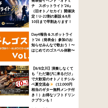
発表会イベント『オトミ
チ スポットライト’26』
（旧オトノセカイ）開催決
定！U-22割の新設＆8月
10日まで早割あります！
Day4報告＆スポットライ
ト’26（発表会）参加のお
知らせみんなで歌おう！〜
はじめてのゴスペル体験〜
【8/8立川】演奏しなくて
も「ただ遊びに来るだけ」
で大歓迎のオトノミチシル
ベ夏交流会
（12,000円
相当のギター無料メンテ付
き！）お得なソフトドリン
クプランも！