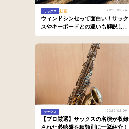
2023.03.24
動画
サックス
ウィンドシンセって面白い！サック
スやキーボードとの違いも解説しま
す！
2022.02.09
サックス
【プロ厳選】サックスの名演が収録
された必聴盤を種類別に一挙紹介！