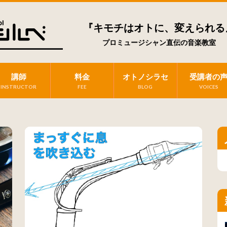
『キモチはオトに、変えられる
プロミュージシャン直伝の音楽教室
講師
料金
オトノシラセ
受講者の
INSTRUCTOR
FEE
BLOG
VOICES