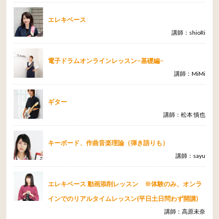
エレキベース
講師：shioRi
電子ドラムオンラインレッスン−基礎編−
講師：MiMi
ギター
講師：松本 慎也
キーボード、作曲音楽理論（弾き語りも）
講師：sayu
エレキベース 動画添削レッスン ※体験のみ、オンラ
インでのリアルタイムレッスン(平日土日問わず開講)
講師：高原未奈