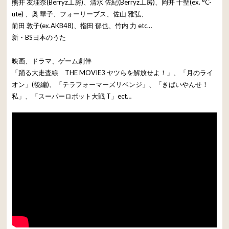
熊井 友理奈(Berryz工房)、清水 佐紀(Berryz工房)、岡井 千聖(ex. °C-
ute) 、奥 華子、フォーリーブス、佐山 雅弘、
前田 敦子(ex.AKB48)、指田 郁也、竹内 力 etc…
新・BS日本のうた
映画、ドラマ、ゲーム劇伴
「踊る大走査線 THE MOVIE3 ヤツらを解放せよ！」、「月のライ
オン」(後編)、「テラフォーマーズリベンジ」、「きばいやんせ！
私」、「スーパーロボット大戦 T」ect…