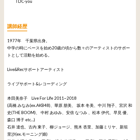
TDC-you
講師経歴
1977年 千葉県出身。
中学の時にベースを始め20歳の頃から数々のアーティストのサポー
トとして活動を始める。
Live&Recサポートアーティスト
ライブサポート&レコーディング
本田美奈子 Live For Life 2011~2018
(高橋 みなみ(ex.AKB48)、華原 朋美、 坂本 冬美、中川 翔子、宮沢 和
史(THE BOOM)、 中村 あゆみ、安倍 なつみ 、松本 伊代、早見 優、
森口 博子 etc…)
石井 達也、古内 東子、柳ジョージ、熊木 杏里、加藤ミリヤ、新垣
里沙(ex.モーニング娘)