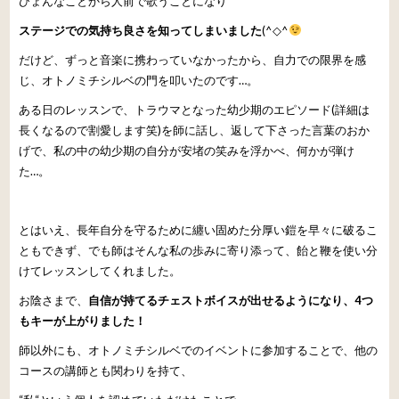
ひょんなことから人前で歌うことになり
ステージでの気持ち良さを知ってしまいました
(
^
◇
^
だけど、ずっと音楽に携わっていなかったから、自力での限界を感
じ、オトノミチシルベの門を叩いたのです
…
。
ある日のレッスンで、トラウマとなった幼少期のエピソード(詳細は
長くなるので割愛します笑)を師に話し、返して下さった言葉のおか
げで、私の中の幼少期の自分が安堵の笑みを浮かべ、何かが弾け
た
…
。
とはいえ、長年自分を守るために纏い固めた分厚い鎧を早々に破るこ
ともできず、でも師はそんな私の歩みに寄り添って、飴と鞭を使い分
けてレッスンしてくれました。
お陰さまで、
自信が持てるチェストボイスが出せるようになり、4つ
もキーが上がりました！
師以外にも、オトノミチシルベでのイベントに参加することで、他の
コースの講師とも関わりを持て、