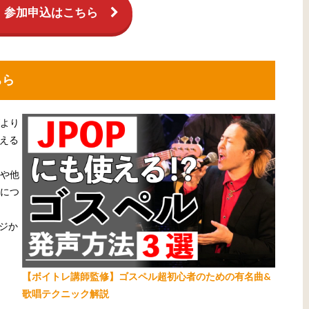
！参加申込はこちら
ちら
より
使える
や他
につ
ジか
【ボイトレ講師監修】ゴスペル超初心者のための有名曲&
歌唱テクニック解説