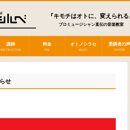
『キモチはオトに、変えられる
プロミュージシャン直伝の音楽教室
講師
料金
オトノシラセ
受講者の
INSTRUCTOR
FEE
BLOG
VOICES
らせ