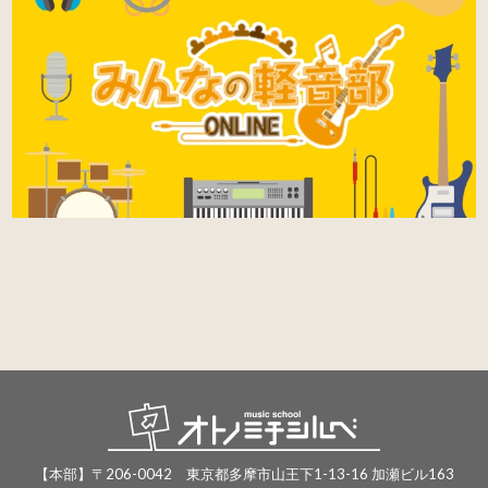
【本部】〒206-0042 東京都多摩市山王下1-13-16 加瀬ビル163