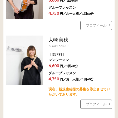
円／1回60分
グループレッスン
4,750
円／お一人様／1回60分
プロフィール
大崎 美秋
Osaki Mishu
【受講料】
マンツーマン
6,600
円／1回60分
グループレッスン
4,750
円／お一人様／1回60分
現在、新規生徒様の募集を停止させてい
ただいております。
プロフィール