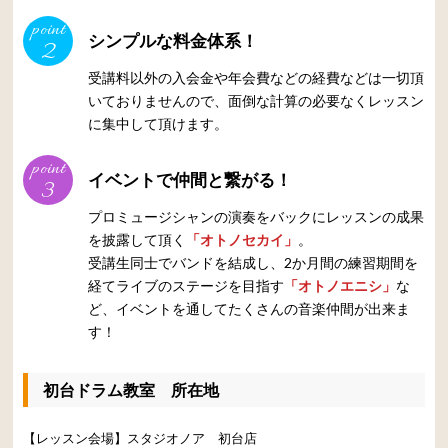
point
シンプルな料金体系！
2
受講料以外の入会金や年会費などの経費などは一切頂
いておりませんので、面倒な計算の必要なくレッスン
に集中して頂けます。
point
イベントで仲間と繋がる！
3
プロミュージシャンの演奏をバックにレッスンの成果
を披露して頂く
「オトノセカイ」
。
受講生同士でバンドを結成し、2か月間の練習期間を
経てライブのステージを目指す
「オトノエニシ」
な
ど、イベントを通してたくさんの音楽仲間が出来ま
す！
初台ドラム教室 所在地
【レッスン会場】スタジオノア 初台店