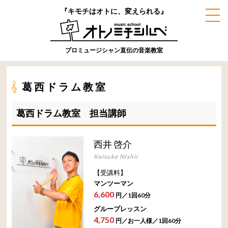
『キモチはオトに、変えられる』
プロミュージシャン直伝の音楽教室
葛西ドラム教室
葛西ドラム教室 担当講師
西井 啓介
Keisuke Nishii
【受講料】
マンツーマン
6,600
円／1回60分
グループレッスン
4,750
円／お一人様／1回60分