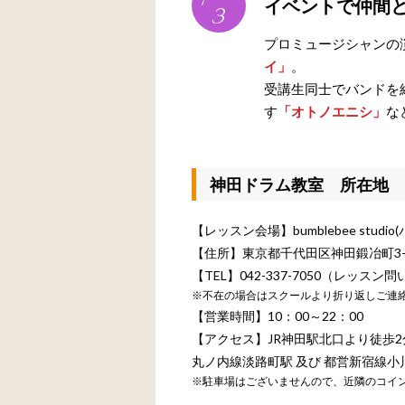
イベントで仲間
3
プロミュージシャンの
イ」
。
受講生同士でバンドを
す
「オトノエニシ」
な
神田ドラム教室 所在地
【レッスン会場】bumblebee stud
【住所】東京都千代田区神田鍛冶町3-5
【TEL】042-337-7050（レッス
※不在の場合はスクールより折り返しご連
【営業時間】10：00～22：00
【アクセス】JR神田駅北口より徒歩
丸ノ内線淡路町駅 及び 都営新宿線
※駐車場はございませんので、近隣のコイ