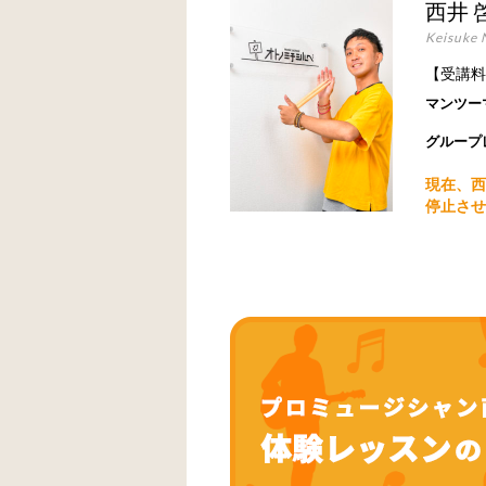
西井 
Keisuke N
【受講料
マンツー
グループ
現在、西
停止させ