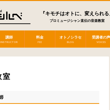
『キモチはオトに、変えられる
プロミュージシャン直伝の音楽教室
講師
料金
オトノシラセ
受講者の
INSTRUCTOR
FEE
BLOG
VOICES
教室
師