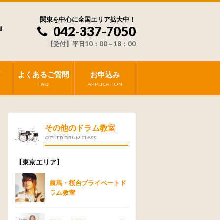
関東を中心に全国エリア拡大中！
』
042-337-7050
【受付】平日10：00～18：00
声
よくあるご質問
お申込み
FAQ
APPLICATION
その他のドラム教室
OTHER DRUM CLASS
【東京エリア】
練馬・桜台プライベートド
ラム教室