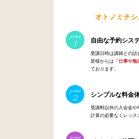
オトノミチシ
point
自由な予約シス
1
受講日時は講師との話
皆様からは
「仕事や勉
ております。
point
シンプルな料金
2
受講料以外の入会金や
計算の必要なくレッス
point