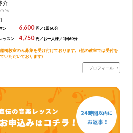
啓介
ishii
】
6,600
マン
円／1回60分
4,750
レッスン
円／お一人様／1回60分
船橋教室のみ募集を受け付けております。(他の教室では受付を
ていただいております)
プロフィール