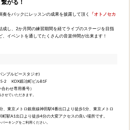
と繋がる！
演奏をバックにレッスンの成果を披露して頂く
「オトノセカ
結成し、2か月間の練習期間を経てライブのステージを目指
ど、イベントを通してたくさんの音楽仲間が出来ます！
io(バンブルビースタジオ)
-2 KDX鍛冶町ビルB1F
ン問い合わせ専用番号）
絡させていただきます。
2分、東京メトロ銀座線神田駅4番出口より徒歩1分、東京メトロ
小川町駅A1出口より徒歩4分の大変アクセスの良い場所です。
ンパーキングをご利用ください。