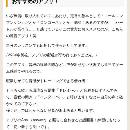
おすすめのアプリ！
いざ練習に取り入れていくにあたり、定番の教本として「コールユン
ブンゲン」だとか「コンコーネ」とか、他諸々あるのですが、「
ハー
ドルが高そう…」と感じているそこの貴方におススメなのが、こちら
の
聴音アプリ！笑
自分のレッスンでも応用して使ったりしてます。
(2024年現在、アプリの配信が行われておりません。)
このアプリ、普段の移動の際など、声が出せない状況でも音当てゲー
ム感覚でやれるので、
暇潰しがてら音感がトレーニングできる優れ者！
もちろん歌える環境なら是非「ドレミ〜♪」と音程を口ずさんでみ
て、音程の開き（「インターバル」と呼びます）などを自分の声で確
かめてみて下さい。
弾くだけではわからない発見が沢山あると思います。
アプリのAns.（answer）と照らし合わせると譜面書く練習にもなっ
て、使い勝手も良いです。