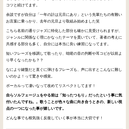
コツと続けてます。
余談ですが自分は「一年の計は元旦にあり」という先輩たちの有難い
お言葉に乗っかり、去年の元旦より取組み始めました笑
こちら名前の通りジャズに特化した部分も確かに見受けられますが、
ジャンルに関係なく理にかなったテーマを貫いていて、著者の考えに
共感する部分も多く、自分には本当に良い練習になってます。
短いフレーズを移調して歌ったり、咄嗟の音の判断や耳コピが以前よ
り早くなったかも？？
なにより鍵盤だと直ぐに弾けるフレーズも、声に出すとこんなに難し
いのかよ！って驚きや感覚。
ボーカルって凄いなって改めてリスペクトしてます！
自らソルフェージュをやる前は「知ったつもり」だったという事に気
付いたんですね。。歌うことが色々な曲に向き合うときの、新しい視
点の一つになった事が嬉しいです。
どんな事でも根気強く反復していく事が本当に大切です！