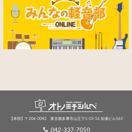
【本部】〒206-0042 東京都多摩市山王下1-13-16 加瀬ビル163
042-337-7050