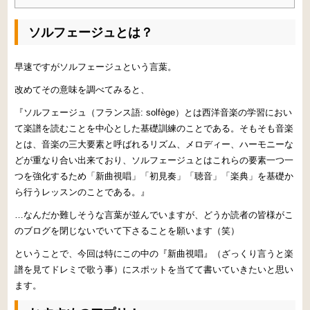
ソルフェージュとは？
早速ですがソルフェージュという言葉。
改めてその意味を調べてみると、
『ソルフェージュ（フランス語: solfège）とは西洋音楽の学習におい
て楽譜を読むことを中心とした基礎訓練のことである。そもそも音楽
とは、音楽の三大要素と呼ばれるリズム、メロディー、ハーモニーな
どが重なり合い出来ており、ソルフェージュとはこれらの要素一つ一
つを強化するため「新曲視唱」「初見奏」「聴音」「楽典」を基礎か
ら行うレッスンのことである。』
…なんだか難しそうな言葉が並んでいますが、どうか読者の皆様がこ
のブログを閉じないでいて下さることを願います（笑）
ということで、今回は特にこの中の『新曲視唱』（ざっくり言うと楽
譜を見てドレミで歌う事）にスポットを当てて書いていきたいと思い
ます。