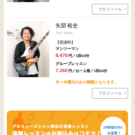
プロフィール
矢部 裕史
Yuji Yabe
【受講料】
マンツーマン
8,470
円／1回60分
グループレッスン
7,260
円／お一人様／1回60分
月〜木曜日のみの開講となります。
プロフィール