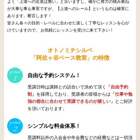
よく「上達への近道は無い」と言いますし、確かに努力の積み重ね
が大事な事も事実ですが、【上達へのレール】というものは確実に
あります。断言します！
皆さん各々の目的・レベルに合わせた楽しく丁寧なレッスンを心が
けていますので、 お気軽にレッスンを受けに来て下さい！
オトノミチシルベ
「阿佐ヶ谷ベース教室」の特徴
point
自由な予約システム！
1
受講日時は講師との話合いで決めて頂く
「自由予約
制」
を採用しており、受講者の皆様からは
「仕事や勉
強の都合に合わせて受講できるのが嬉しい」
とご好評
を頂いております。
point
シンプルな料金体系！
2
受講料以外の入会金や年会費などの経費などは一切頂