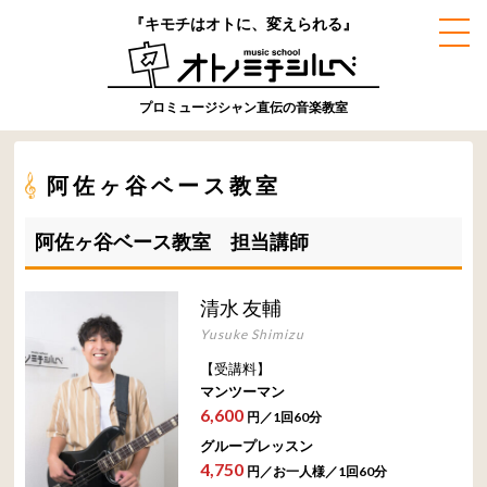
『キモチはオトに、変えられる』
プロミュージシャン直伝の音楽教室
阿佐ヶ谷ベース教室
阿佐ヶ谷ベース教室 担当講師
清水 友輔
Yusuke Shimizu
【受講料】
マンツーマン
6,600
円／1回60分
グループレッスン
4,750
円／お一人様／1回60分