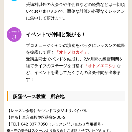
受講料以外の入会金や年会費などの経費などは一切頂
いておりませんので、面倒な計算の必要なくレッスン
に集中して頂けます。
point
イベントで仲間と繋がる！
3
プロミュージシャンの演奏をバックにレッスンの成果
を披露して頂く
「オトノセカイ」
。
受講生同士でバンドを結成し、2か月間の練習期間を
経てライブのステージを目指す
「オトノエニシ」
な
ど、イベントを通してたくさんの音楽仲間が出来ま
す！
荻窪ベース教室 所在地
【レッスン会場】サウンドスタジオリバイバル
【住所】東京都杉並区荻窪5-30-5
【TEL】042-337-7050（レッスン問い合わせ専用番号）
※不在の場合はスクールより折り返しご連絡させていただきます。