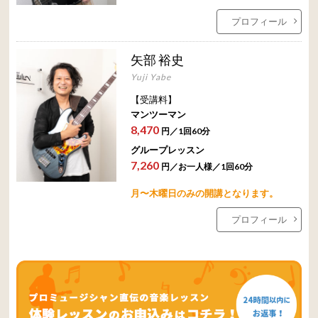
プロフィール
矢部 裕史
Yuji Yabe
【受講料】
マンツーマン
8,470
円／1回60分
グループレッスン
7,260
円／お一人様／1回60分
月〜木曜日のみの開講となります。
プロフィール