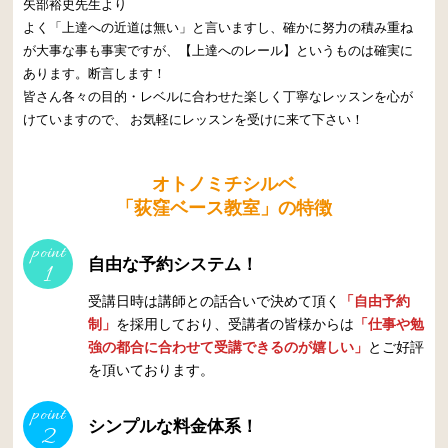
矢部裕史先生より
よく「上達への近道は無い」と言いますし、確かに努力の積み重ね
が大事な事も事実ですが、【上達へのレール】というものは確実に
あります。断言します！
皆さん各々の目的・レベルに合わせた楽しく丁寧なレッスンを心が
けていますので、 お気軽にレッスンを受けに来て下さい！
オトノミチシルベ
「荻窪ベース教室」の特徴
point
自由な予約システム！
1
受講日時は講師との話合いで決めて頂く
「自由予約
制」
を採用しており、受講者の皆様からは
「仕事や勉
強の都合に合わせて受講できるのが嬉しい」
とご好評
を頂いております。
point
シンプルな料金体系！
2