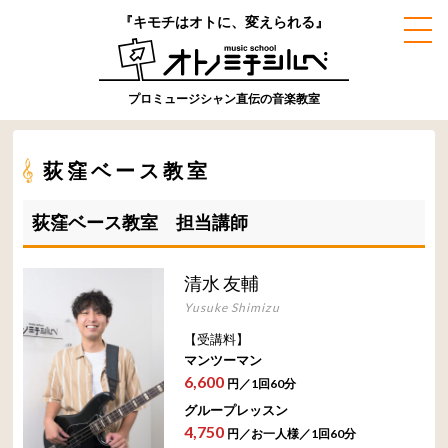
『キモチはオトに、変えられる』
プロミュージシャン直伝の音楽教室
荻窪ベース教室
荻窪ベース教室 担当講師
清水 友輔
Yusuke Shimizu
【受講料】
マンツーマン
6,600
円／1回60分
グループレッスン
4,750
円／お一人様／1回60分