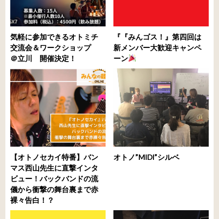
気軽に参加できるオトミチ
『『みんゴス！』第四回は
交流会＆ワークショップ
新メンバー大歓迎キャンペ
＠立川 開催決定！
ーン
【オトノセカイ特番】バン
オトノ”MIDI”シルベ
マス西山先生に直撃インタ
ビュー！バックバンドの流
儀から衝撃の舞台裏まで赤
裸々告白！？