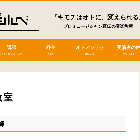
『キモチはオトに、変えられる
プロミュージシャン直伝の音楽教室
講師
料金
オトノシラセ
受講者の
INSTRUCTOR
FEE
BLOG
VOICES
教室
師