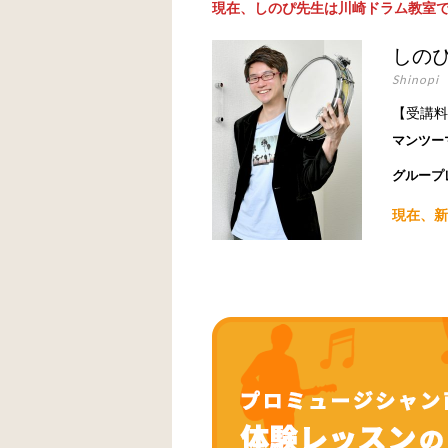
現在、しのぴ先生は川崎ドラム教室
しの
Shinopi
【受講料
マンツー
グループ
現在、新