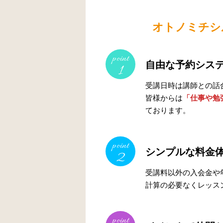
オトノミチシ
point
自由な予約シス
1
受講日時は講師との話
皆様からは
「仕事や勉
ております。
point
シンプルな料金
2
受講料以外の入会金や
計算の必要なくレッス
point