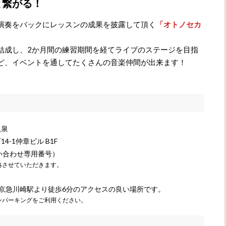
と繋がる！
演奏をバックにレッスンの成果を披露して頂く
「オトノセカ
結成し、2か月間の練習期間を経てライブのステージを目指
ど、イベントを通してたくさんの音楽仲間が出来ます！
八泉
-1仲章ビル B1F
ン問い合わせ専用番号）
絡させていただきます。
 京急川崎駅より徒歩6分のアクセスの良い場所です。
ンパーキングをご利用ください。