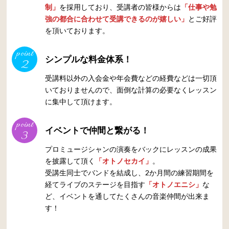
制」
を採用しており、受講者の皆様からは
「仕事や勉
強の都合に合わせて受講できるのが嬉しい」
とご好評
を頂いております。
point
シンプルな料金体系！
2
受講料以外の入会金や年会費などの経費などは一切頂
いておりませんので、面倒な計算の必要なくレッスン
に集中して頂けます。
point
イベントで仲間と繋がる！
3
プロミュージシャンの演奏をバックにレッスンの成果
を披露して頂く
「オトノセカイ」
。
受講生同士でバンドを結成し、2か月間の練習期間を
経てライブのステージを目指す
「オトノエニシ」
な
ど、イベントを通してたくさんの音楽仲間が出来ま
す！