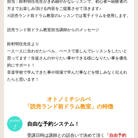
担当：鈴村明任先生がきめ細やかなレッスンで、初心者〜経験者の
方までお楽しみ頂ける内容をご提案させて頂きます♪
※読売ランド前ドラム教室のレッスンでは電子ドラムを使用します。
読売ランド前ドラム教室担当講師からのメッセージ
鈴村明任先生より
一人一人に合わせたレベル、ペースで楽しんでレッスンをしたいと
思ってます！生徒さんのやりたい事やできる様になりたい事を優先
的にサポート！
音楽学校で学んできた事や現場で学んだ事などを惜しみなく伝えれ
たらと思います！
オトノミチシルベ
「読売ランド前ドラム教室」の特徴
point
自由な予約システム！
1
受講日時は講師との話合いで決めて頂く
「自由予約