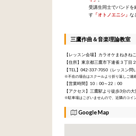
受講生同士でバンドを
す
「オトノエニシ」
な
三鷹作曲＆音楽理論教室 
【レッスン会場】カラオケまねきねこ
【住所】東京都三鷹市下連雀３丁目２
【TEL】042-337-7050（レッス
※不在の場合はスクールより折り返しご連
【営業時間】10：00～22：00
【アクセス】三鷹駅より徒歩3分の大
※駐車場はございませんので、近隣のコイ
Google Map