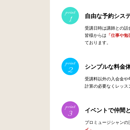
point
自由な予約シス
1
受講日時は講師との話
皆様からは
「仕事や勉
ております。
point
シンプルな料金
2
受講料以外の入会金や
計算の必要なくレッス
point
イベントで仲間
3
プロミュージシャンの
イ」
。