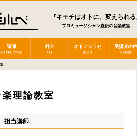
『キモチはオトに、変えられる
プロミュージシャン直伝の音楽教室
講師
料金
オトノシラセ
受講者の
INSTRUCTOR
FEE
BLOG
VOICES
室
音楽理論教室
 担当講師