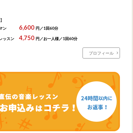
】
6,600
マン
円／1回60分
4,750
レッスン
円／お一人様／1回60分
プロフィール