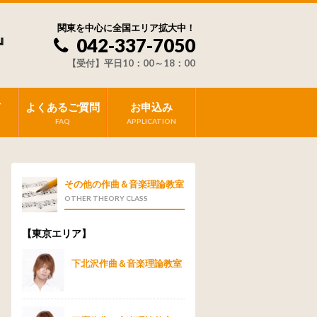
関東を中心に全国エリア拡大中！
』
042-337-7050
【受付】平日10：00～18：00
声
よくあるご質問
お申込み
FAQ
APPLICATION
その他の作曲＆音楽理論教室
OTHER THEORY CLASS
【東京エリア】
下北沢作曲＆音楽理論教室