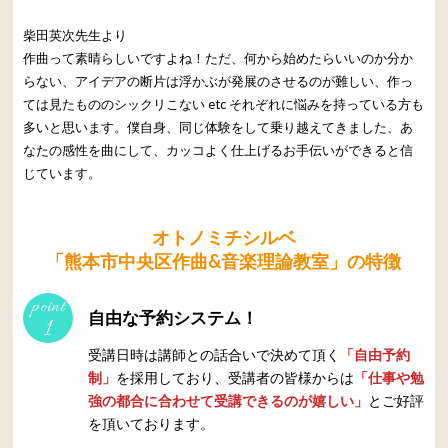
柴田英次先生より
作曲って素晴らしいですよね！ただ、何から始めたらいいのか分か
らない、アイデアの断片は浮かぶが発展のさせるのが難しい、作っ
ては見たもののシックリこない etc それぞれに悩みを持っている方も
多いと思います。僕自身、同じ体験をして乗り越えてきました、あ
なたの感性を曲にして、カッコよく仕上げるお手伝いができると信
じています。
オトノミチシルベ
「熊本市中央区作曲&音楽理論教室」の特徴
point
自由な予約システム！
1
受講日時は講師との話合いで決めて頂く
「自由予約
制」
を採用しており、受講者の皆様からは
「仕事や勉
強の都合に合わせて受講できるのが嬉しい」
とご好評
を頂いております。