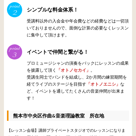
point
シンプルな料金体系！
2
受講料以外の入会金や年会費などの経費などは一切頂
いておりませんので、面倒な計算の必要なくレッスン
に集中して頂けます。
point
イベントで仲間と繋がる！
3
プロミュージシャンの演奏をバックにレッスンの成果
を披露して頂く
「オトノセカイ」
。
受講生同士でバンドを結成し、2か月間の練習期間を
経てライブのステージを目指す
「オトノエニシ」
な
ど、イベントを通してたくさんの音楽仲間が出来ま
す！
熊本市中央区作曲&音楽理論教室 所在地
【レッスン会場】講師プライベートスタジオでのレッスンになりま