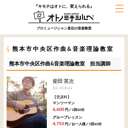
『キモチはオトに、変えられる』
プロミュージシャン直伝の音楽教室
熊本市中央区作曲&音楽理論教室
熊本市中央区作曲&音楽理論教室 担当講師
柴田 英次
Eiji Shibata
【受講料】
マンツーマン
6,600
円／1回60分
グループレッスン
4,750
円／お一人様／1回60分