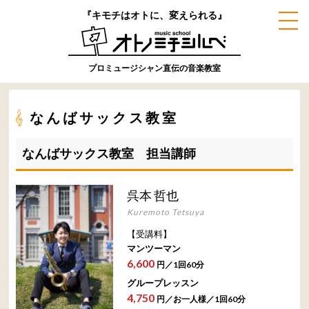
『キモチはオトに、変えられる』
プロミュージシャン直伝の音楽教室
なんばサックス教室
なんばサックス教室 担当講師
呉本 哲也
Kuremoto Tetsuya
【受講料】
マンツーマン
6,600
円／1回60分
グループレッスン
4,750
円／お一人様／1回60分