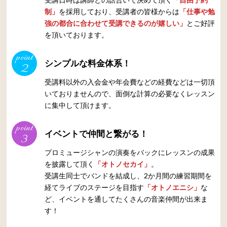
制」
を採用しており、受講者の皆様からは
「仕事や勉
強の都合に合わせて受講できるのが嬉しい」
とご好評
を頂いております。
point
シンプルな料金体系！
2
受講料以外の入会金や年会費などの経費などは一切頂
いておりませんので、面倒な計算の必要なくレッスン
に集中して頂けます。
point
イベントで仲間と繋がる！
3
プロミュージシャンの演奏をバックにレッスンの成果
を披露して頂く
「オトノセカイ」
。
受講生同士でバンドを結成し、2か月間の練習期間を
経てライブのステージを目指す
「オトノエニシ」
な
ど、イベントを通してたくさんの音楽仲間が出来ま
す！