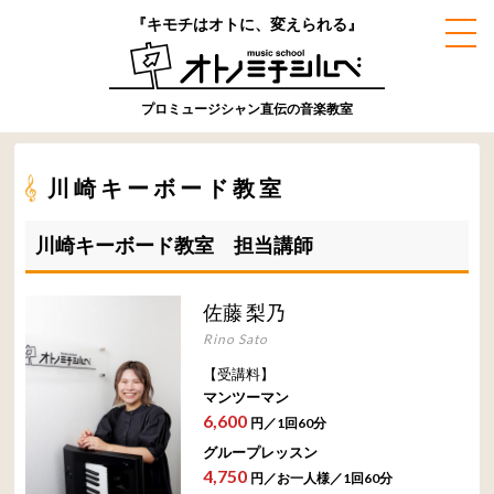
『キモチはオトに、変えられる』
プロミュージシャン直伝の音楽教室
川崎キーボード教室
川崎キーボード教室 担当講師
佐藤 梨乃
Rino Sato
【受講料】
マンツーマン
6,600
円／1回60分
グループレッスン
4,750
円／お一人様／1回60分