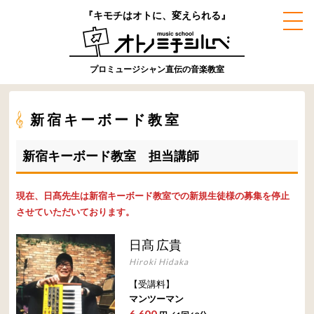
『キモチはオトに、変えられる』
プロミュージシャン直伝の音楽教室
新宿キーボード教室
新宿キーボード教室 担当講師
現在、日髙先生は新宿キーボード教室での新規生徒様の募集を停止
させていただいております。
日髙 広貴
Hiroki Hidaka
【受講料】
マンツーマン
6,600