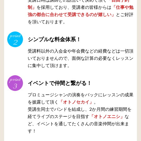
制」
を採用しており、受講者の皆様からは
「仕事や勉
強の都合に合わせて受講できるのが嬉しい」
とご好評
を頂いております。
point
シンプルな料金体系！
2
受講料以外の入会金や年会費などの経費などは一切頂
いておりませんので、面倒な計算の必要なくレッスン
に集中して頂けます。
point
イベントで仲間と繋がる！
3
プロミュージシャンの演奏をバックにレッスンの成果
を披露して頂く
「オトノセカイ」
。
受講生同士でバンドを結成し、2か月間の練習期間を
経てライブのステージを目指す
「オトノエニシ」
な
ど、イベントを通してたくさんの音楽仲間が出来ま
す！