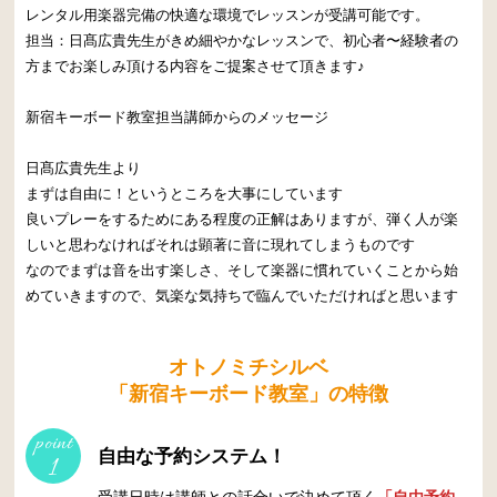
レンタル用楽器完備の快適な環境でレッスンが受講可能です。
担当：日髙広貴先生がきめ細やかなレッスンで、初心者〜経験者の
方までお楽しみ頂ける内容をご提案させて頂きます♪
新宿キーボード教室担当講師からのメッセージ
日髙広貴先生より
まずは自由に！というところを大事にしています
良いプレーをするためにある程度の正解はありますが、弾く人が楽
しいと思わなければそれは顕著に音に現れてしまうものです
なのでまずは音を出す楽しさ、そして楽器に慣れていくことから始
めていきますので、気楽な気持ちで臨んでいただければと思います
オトノミチシルベ
「新宿キーボード教室」の特徴
point
自由な予約システム！
1
受講日時は講師との話合いで決めて頂く
「自由予約