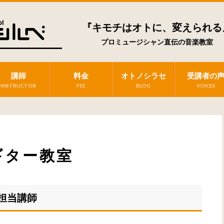
『キモチはオトに、変えられる
プロミュージシャン直伝の音楽教室
講師
料金
オトノシラセ
受講者の
INSTRUCTOR
FEE
BLOG
VOICES
ギター教室
担当講師