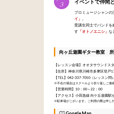
イベントで仲間
3
プロミュージシャンの
イ」
。
受講生同士でバンドを
す
「オトノエニシ」
な
向ヶ丘遊園ギター教室 所
【レッスン会場】オオタサウンドス
【住所】神奈川県川崎市多摩区登戸17
【TEL】042-337-7050（レッス
※不在の場合はスクールより折り返しご連
【営業時間】10：00～22：00
【アクセス】小田急線 向ケ丘遊園駅
※駐車場がございます。ご利用の際は申し
Google Map