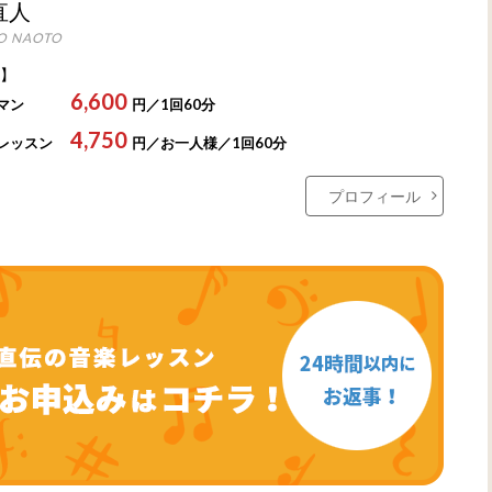
直人
O NAOTO
】
6,600
マン
円／1回60分
4,750
レッスン
円／お一人様／1回60分
プロフィール