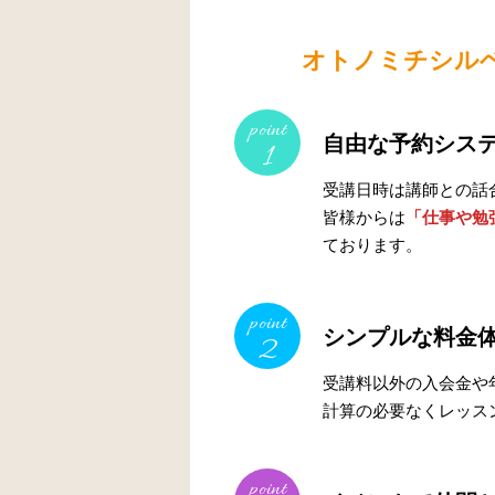
オトノミチシル
point
自由な予約シス
1
受講日時は講師との話
皆様からは
「仕事や勉
ております。
point
シンプルな料金
2
受講料以外の入会金や
計算の必要なくレッス
point